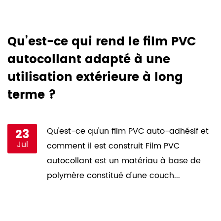
Qu’est-ce qui rend le film PVC
C
r
autocollant adapté à une
h
utilisation extérieure à long
p
terme ?
l
23
Qu'est-ce qu'un film PVC auto-adhésif et
Jul
comment il est construit Film PVC
autocollant est un matériau à base de
polymère constitué d'une couch...