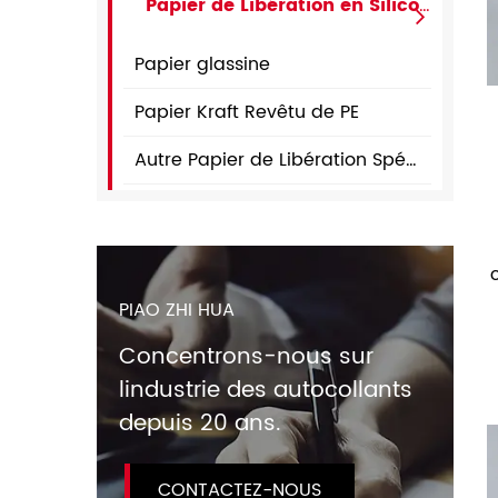
Papier de Libération en Silicone
Papier glassine
Papier Kraft Revêtu de PE
Autre Papier de Libération Spécial
PIAO ZHI HUA
Concentrons-nous sur
lindustrie des autocollants
depuis 20 ans.
CONTACTEZ-NOUS