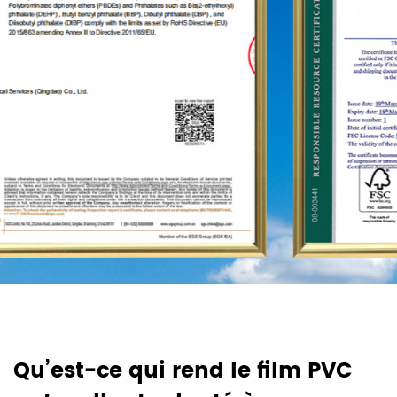
Amériques, l'Afrique et d'autres régions, et sont
devenus un fournisseur stable à long terme.
Qu’est-ce qui rend le film PVC
C