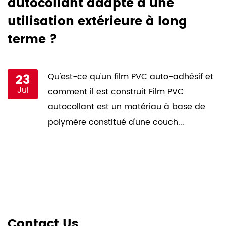
r
autocollant adapté à une
h
utilisation extérieure à long
p
terme ?
l
23
Qu'est-ce qu'un film PVC auto-adhésif et
Jul
comment il est construit Film PVC
autocollant est un matériau à base de
polymère constitué d'une couch...
Contact Us