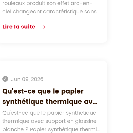
rouleaux produit son effet arc-en-
rouleaux ?
ciel changeant caractéristique sans
auc...
Lire la suite
Jun 09, 2026
Qu'est-ce que le papier
synthétique thermique avec
support en glassine blanche
Qu'est-ce que le papier synthétique
thermique avec support en glassine
et quand devez-vous
blanche ? Papier synthétique thermi...