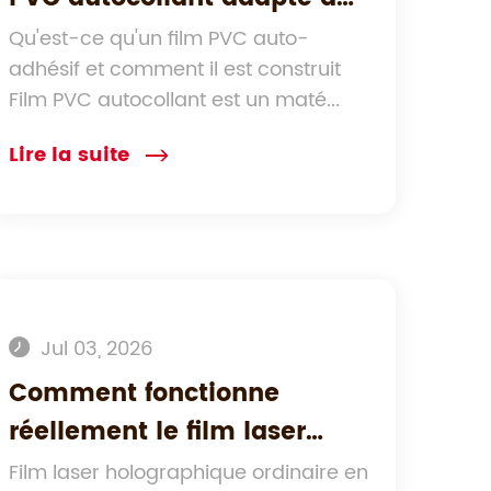
une utilisation extérieure à
Qu'est-ce qu'un film PVC auto-
adhésif et comment il est construit
long terme ?
Film PVC autocollant est un maté...
Lire la suite
Jul 03, 2026
Comment fonctionne
réellement le film laser
holographique ordinaire en
Film laser holographique ordinaire en