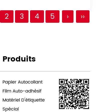
2
3
4
5
›
››
Produits
Papier Autocollant
Film Auto-adhésif
Matériel D'étiquette
Spécial