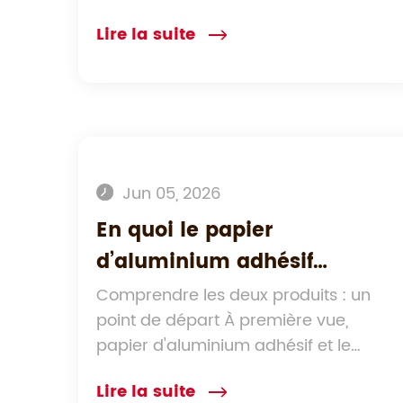
optique spécialisé qui d...
Lire la suite
Jun 05, 2026
En quoi le papier
d’aluminium adhésif
diffère-t-il du film adhésif
Comprendre les deux produits : un
point de départ À première vue,
ordinaire et lequel devriez-
papier d'aluminium adhésif et le
vous choisir ?
pap...
Lire la suite