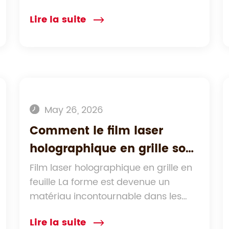
professionnels ?
Lire la suite
May 26, 2026
Comment le film laser
holographique en grille sous
forme de feuille résiste-t-il
Film laser holographique en grille en
feuille La forme est devenue un
aux interférences
matériau incontournable dans les
environnementales, à l'eau
secteurs...
et à la lumière ?
Lire la suite