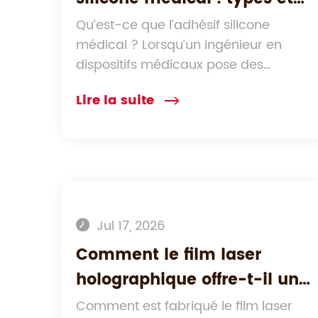
propriétés
Qu’est-ce que l’adhésif silicone
médical ? Lorsqu’un ingénieur en
dispositifs médicaux pose des
questions su...
Lire la suite
Jul 17, 2026
Comment le film laser
holographique offre-t-il une
protection anti-contrefaçon
Comment est fabriqué le film laser